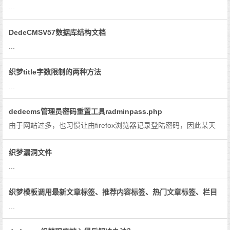
...
DedeCMSV57数据库结构文档
...
织梦title字数限制的两种方法
...
dedecms管理员密码重置工具radminpass.php
由于网站过多，也习惯让由firefox浏览器记录登陆密码，因此某天
突然发现我的dedecms网站的管理员密码无法登陆了，尝试多个常
用的密码都以错误显示。然后又根据网上介绍的包括SQL查询语句
织梦漏洞文件
在内的多个方法，可均无法...
...
织梦模板调用最新文章标签、推荐内容标签、热门文章标签、栏目
标签
...