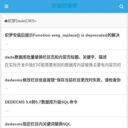
织梦DedeCMS
>
织梦安装后提示Function ereg_replace() is deprecated的解决
方法
...
dede数据库批量替换栏目页和内容页标题、关键字、描述
在实际开发中我们可能需要用到的数据库内容替换主要有内容页的
标题、关键字、描述。但实际上如果操作严谨的话还需要把栏目页
的标题、关键字、描述进行替换。这里栏目页和内容页的替换，直
dedecms修改栏目信息报错“保存当前栏目更改时失败，请检查你
接上代码：update d...
的输入资料是否存在问题！”
...
DEDECMS 5.6转5.7数据库升级SQL命令
...
dedecms指定栏目内关键词替换SQL