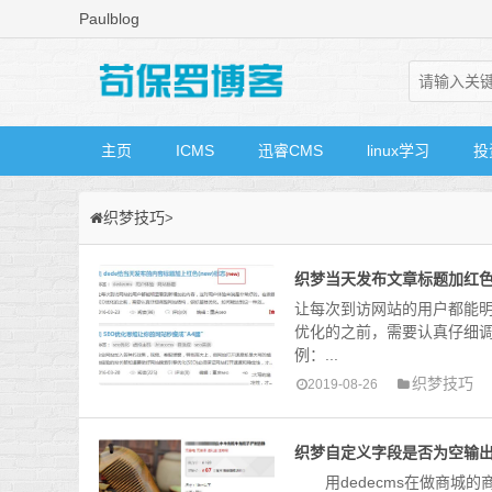
Paulblog
主页
ICMS
迅睿CMS
linux学习
投
织梦技巧
>
织梦当天发布文章标题加红色(
让每次到访网站的用户都能明
优化的之前，需要认真仔细调
例：...
织梦技巧
2019-08-26
织梦自定义字段是否为空输
用dedecms在做商城的