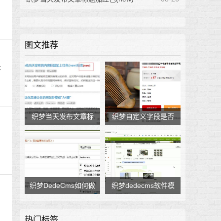
图文推荐
C
织梦当天发布文章标
织梦自定义字段是否
题加红色(new)
为空输出文字或图片
织梦DedeCms如何做
织梦dedecms软件模
淘宝客链接跳转
型增加图集功能教程
热门标签