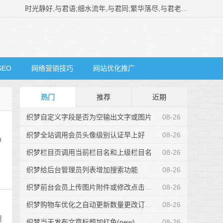
时光静好,与君语;细水流年,与君同;繁华落尽,与君老...
SEO
网络营销技巧
网站优化推广
热门
推荐
近期
织梦自定义字段是否为空输出文字或图片
08-26
织梦全站调用会员头像级别认证早上好
08-26
O
织梦栏目页调用当前栏目名和上级栏目名
08-26
织梦给后台管理员列表增加搜索功能
08-26
织梦前台会员上传图片附件或修改点击后无效
08-26
织梦购物车优化之自动更新数量更改订单号
08-26
用
织梦当天发布文章标题加红色(new)
08-26