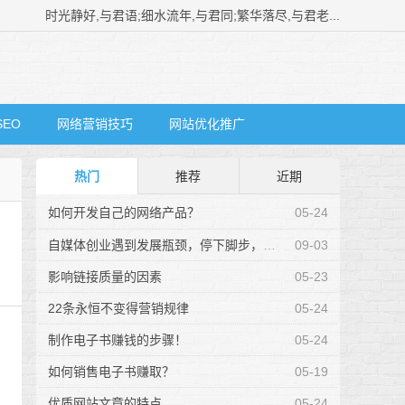
时光静好,与君语;细水流年,与君同;繁华落尽,与君老...
SEO
网络营销技巧
网站优化推广
热门
推荐
近期
如何开发自己的网络产品？
05-24
自媒体创业遇到发展瓶颈，停下脚步，辨识一下方...
09-03
影响链接质量的因素
05-23
22条永恒不变得营销规律
05-24
制作电子书赚钱的步骤！
05-24
如何销售电子书赚取？
05-19
优质网站文章的特点
05-24