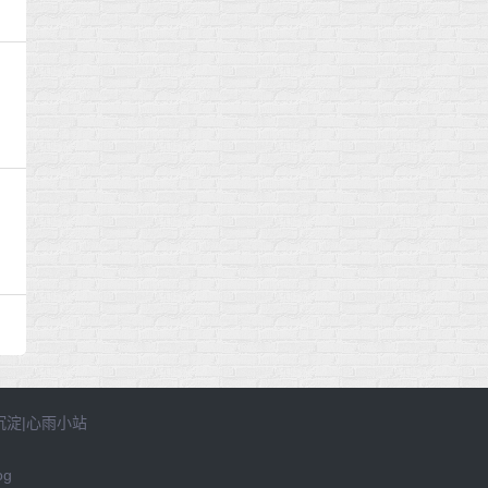
沉淀
|
心雨小站
og