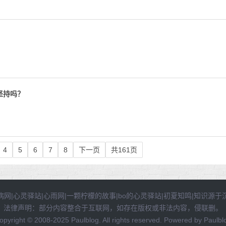
坚持吗？
4
5
6
7
8
下一页
共161页
病网
|
心灵驿站
|
心雨网
|
一颗柠檬的故事
|
bo的心灵驿站
|
初夏知鸣
|
知识源于
法律声明：部分内容整合于互联网，如存在版权或非法内容，侵联删。
opyright © 2008-2025
Paulblog
. All rights reserved. Powered by
Paulbl