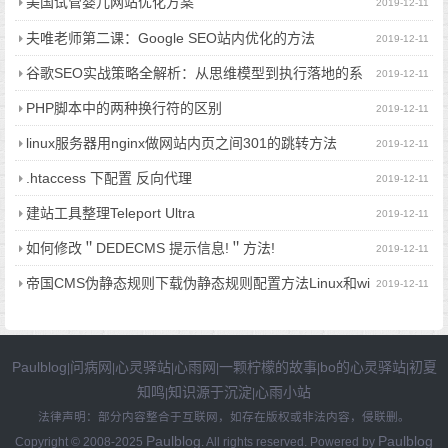
美国试管婴儿网站优化方案
2019-12-11
夫唯老师第二课：Google SEO站内优化的方法
2019-12-11
谷歌SEO实战策略全解析：从思维模型到执行落地的系
2019-12-11
统性指南
PHP脚本中的两种换行符的区别
2019-12-11
linux服务器用nginx做网站内页之间301的跳转方法
2019-12-11
.htaccess 下配置 反向代理
2019-12-11
建站工具整理Teleport Ultra
2019-12-11
如何修改＂DEDECMS 提示信息!＂方法!
2019-12-11
帝国CMS伪静态规则下载伪静态规则配置方法Linux和wi
2019-12-11
ndows
Paulblog
问病网
心灵驿站
心雨网
一颗柠檬的故事
bo的心灵驿站
初夏
|
|
|
|
|
|
知鸣
知识源于沉淀
心雨小站
|
|
法律声明：部分内容整合于互联网，如存在版权或非法内容，侵联删。
Paulblog
Paulblog
Copyright © 2008-2025
. All rights reserved. Powered by