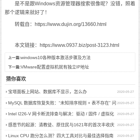
是不是跟Windows资源管理器搜索很像呢？没错，照着
那个逻辑来就好了！
转载自：https://www.dujin.org/13660.html
本文链接：https://www.0937.biz/post-3123.html
windows10各种版本激活步骤及方法
上一篇:
VMware配置虚拟机就有独立IP地址
下一篇:
猜你喜欢
宝塔面板上网站、数据库不显示，怎么办
2020-05-27
MySQL 数据库恢复失败：“未知排序规则 + 表不存在” 问
2020-05-27
题的解决指南
Intel I226-V 网卡断流排查与解决：驱动 / 固件 / 虚拟化
2020-05-27
全场景方案
感恩节的起源：清教徒、原住民与1621年的首次丰收庆
2020-05-27
典
Linux CPU 跑分怎么测？四大工具对比与最佳选择指南
2020-05-27