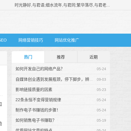
时光静好,与君语;细水流年,与君同;繁华落尽,与君老...
SEO
网络营销技巧
网站优化推广
热门
推荐
近期
如何开发自己的网络产品？
05-24
自媒体创业遇到发展瓶颈，停下脚步，辨识一下方...
09-03
影响链接质量的因素
05-23
22条永恒不变得营销规律
05-24
知
制作电子书赚钱的步骤！
05-24
如何销售电子书赚取？
05-19
励
优质网站文章的特点
05-24