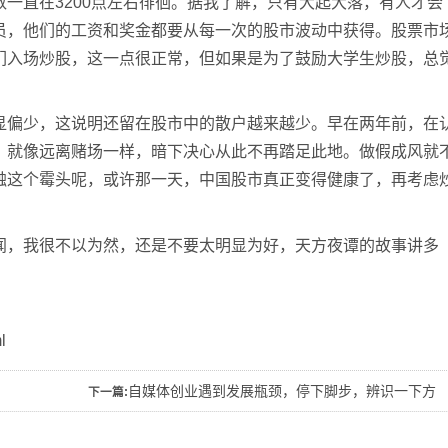
一直在3200点左右徘徊。据我了解，只有大起大落，有人才会
员，他们的工资和奖金都要从每一次的股市波动中获得。股票市
们入场炒股，这一点很正常，但如果是为了鼓励大学生炒股，总
显偏少，这说明还留在股市中的散户越来越少。早在两年前，在
，就像远离赌场一样，暗下决心从此不再踏足此地。做假成风就
触这个霉头呢，或许那一天，中国股市真正变得健康了，再考虑
闻，我很不以为然，还是不要太明显为好，天方夜谭的故事讲多
l
自媒体创业遇到发展瓶颈，停下脚步，辨识一下方
下一篇:
向