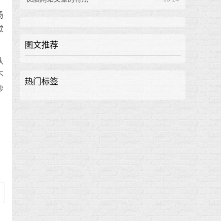
场
觉
图文推荐
认
不
热门标签
炒