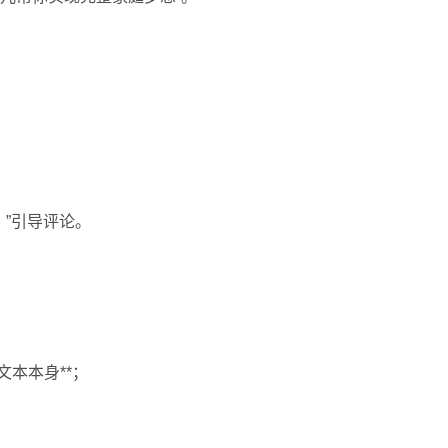
？”引导评论。
文本本身**；