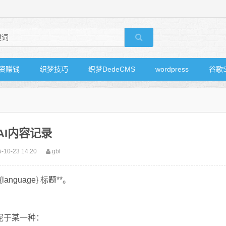
资赚钱
织梦技巧
织梦DedeCMS
wordpress
谷歌
AI内容记录
-10-23 14:20
gbl
anguage} 标题**。
泥于某一种：