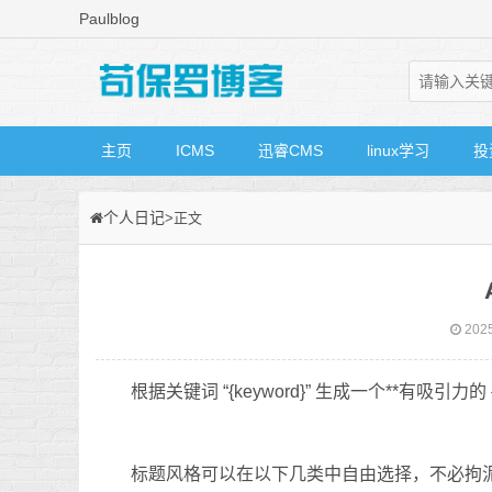
Paulblog
主页
ICMS
迅睿CMS
linux学习
投
个人日记
>正文
2025
根据关键词 “{keyword}” 生成一个**有吸引力的 {l
标题风格可以在以下几类中自由选择，不必拘