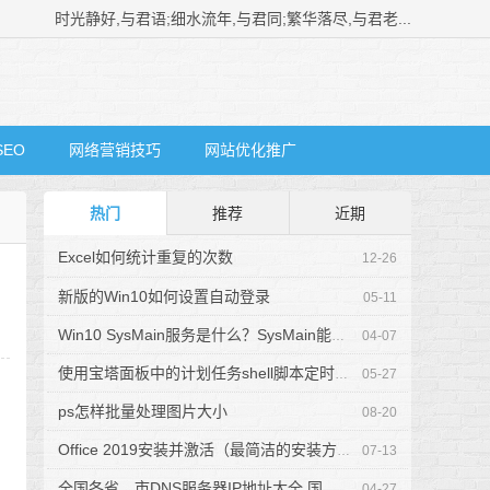
时光静好,与君语;细水流年,与君同;繁华落尽,与君老...
SEO
网络营销技巧
网站优化推广
热门
推荐
近期
Excel如何统计重复的次数
12-26
新版的Win10如何设置自动登录
05-11
Win10 SysMain服务是什么？SysMain能不能禁用？
04-07
使用宝塔面板中的计划任务shell脚本定时删除指定...
05-27
ps怎样批量处理图片大小
08-20
Office 2019安装并激活（最简洁的安装方法）
07-13
全国各省、市DNS服务器IP地址大全 国内常用公共...
04-27