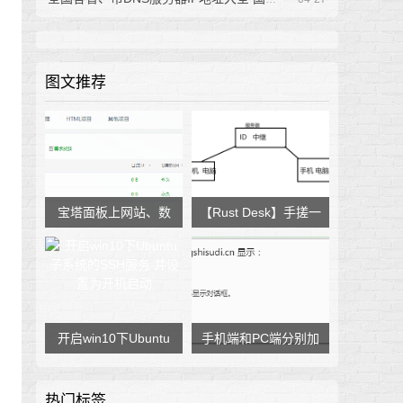
图文推荐
宝塔面板上网站、数
【Rust Desk】手搓一
据库不显示，怎么办
个远程桌面软件，完
全取代 向日葵、ToDe
sk！
开启win10下Ubuntu
手机端和PC端分别加
子系统的SSH服务 并
载不同的js客服代码
热门标签
设置为开机启动