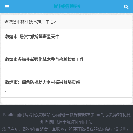
敦煌市林业技术推广中心
>
敦煌市“悬赏”抓捕黄斑星天牛
...
敦煌市多措并举强化林木种苗检验检疫工作
...
敦煌市：绿色防控助力乡村振兴战略实施
...
Paulblog
|
问病网
|
心灵驿站
|
心雨网
|
一颗柠檬的故事
|
bo的心灵驿站
|
初夏
知鸣
|
知识源于沉淀
|
心雨小站
法律声明：部分内容整合于互联网，如存在版权或非法内容，侵联删。