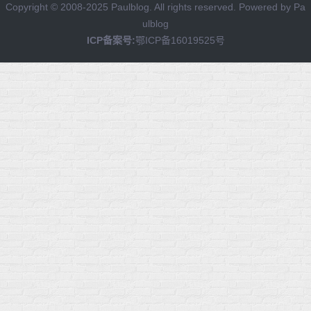
Copyright © 2008-2025
Paulblog
. All rights reserved. Powered by
Pa
ulblog
ICP备案号:
鄂ICP备16019525号