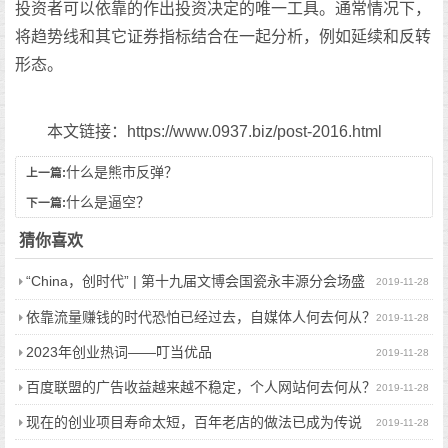
投资者可以依靠的作出投资决定的唯一工具。通常情况下，
将趋势线和其它证券指标结合在一起分析，例如延续和反转
形态。
本文链接：https://www.0937.biz/post-2016.html
什么是熊市反弹？
上一篇:
什么是逼空？
下一篇:
猜你喜欢
“China，创时代” | 第十九届文博会国瓷永丰源分会场盛
2019-11-28
大启幕！
依靠流量赚钱的时代恐怕已经过去，自媒体人何去何从？
2019-11-28
2023年创业热词——叮当优品
2019-11-28
百度联盟的广告收益越来越不稳定，个人网站何去何从？
2019-11-28
现在的创业项目寿命太短，百年老店的做法已成为传说
2019-11-28