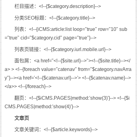
栏目描述：<!--{$category.description}-->
分类SEO标题：<!--{$category.title}-->
列表：<!--{iCMS:article:list loop="true" row="10" sub
="true" cid="$category.cid" page="true"}-->
列表页链接：<!--{$category.iurl.mobile.url}-->
面包屑：<a href="<!--{$site.url}-->"><!--{$site.title}--></
a> > <!--{foreach value="catenav" from="$category.navArra
y"}--><a href='<!--{$catenav.url}-->'> <!--{$catenav.name}-->
</a>> <!--{/foreach}-->
翻页：<!--{$iCMS.PAGES|method:'show(3)'}--> <!--{$i
CMS.PAGES|method:'show(4)'}-->
文章页
文章关键词：<!--{$article.keywords}-->