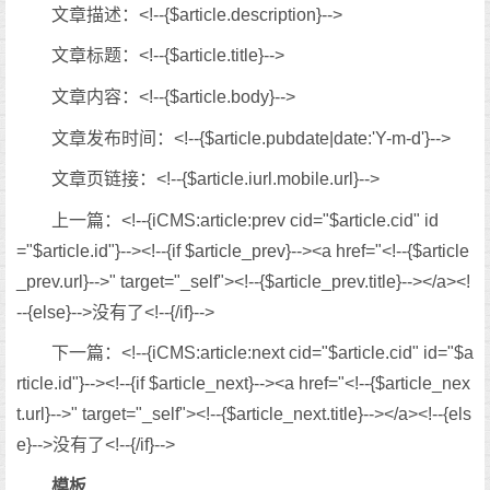
文章描述：<!--{$article.description}-->
文章标题：<!--{$article.title}-->
文章内容：<!--{$article.body}-->
文章发布时间：<!--{$article.pubdate|date:'Y-m-d'}-->
文章页链接：<!--{$article.iurl.mobile.url}-->
上一篇：<!--{iCMS:article:prev cid="$article.cid" id
="$article.id"}--><!--{if $article_prev}--><a href="<!--{$article
_prev.url}-->" target="_self"><!--{$article_prev.title}--></a><!
--{else}-->没有了<!--{/if}-->
下一篇：<!--{iCMS:article:next cid="$article.cid" id="$a
rticle.id"}--><!--{if $article_next}--><a href="<!--{$article_nex
t.url}-->" target="_self"><!--{$article_next.title}--></a><!--{els
e}-->没有了<!--{/if}-->
模板