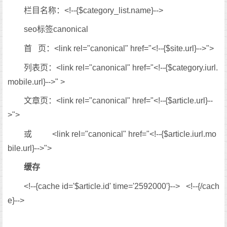
栏目名称：<!--{$category_list.name}-->
seo标签
canonical
首 页：
<link rel="canonical" href="
<!--{$site.url}-->
">
列表页：<link rel="canonical" href="<!--{$category.iurl.
mobile.url}-->" >
文章页：<link rel="canonical" href="<!--{$article.url}--
>">
或
<link rel="canonical" href="
<!--{$article.iurl.mo
bile.url}-->
">
缓存
<!--{cache id='$article.id' time='2592000'}--> <!--{/cach
e}-->