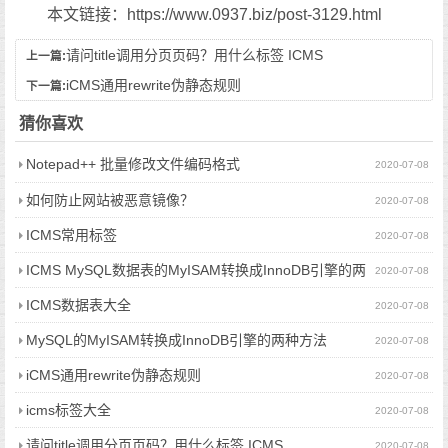
本文链接：https://www.0937.biz/post-3129.html
请问title调用分页页码？用什么标签 ICMS
上一篇:
iCMS通用rewrite伪静态规则
下一篇:
猜你喜欢
Notepad++ 批量修改文件编码格式
2020-07-08
如何防止网站被恶意镜像？
2020-07-08
ICMS常用标签
2020-07-08
ICMS MySQL数据表的MyISAM转换成InnoDB引擎的两
2020-07-08
种方法
ICMS数据表大全
2020-07-08
MySQL的MyISAM转换成InnoDB引擎的两种方法
2020-07-08
iCMS通用rewrite伪静态规则
2020-07-08
icms标签大全
2020-07-08
请问title调用分页页码？用什么标签 ICMS
2020-07-08