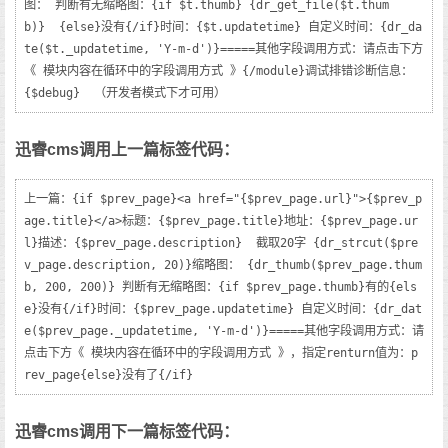
图： 判断有无缩略图：{if $t.thumb} {dr_get_file($t.thum
b)}  {else}没有{/if}时间：{$t.updatetime} 自定义时间：{dr_da
te($t._updatetime, 'Y-m-d')}=====其他字段调用方式：请点击下方
《 模块内容在循环中的字段调用方式 》{/module}调试排错诊断信息：
{$debug}  （开发者模式下才可用）
迅睿cms调用上一篇标签代码：
上一篇：{if $prev_page}<a href="{$prev_page.url}">{$prev_p
age.title}</a>标题：{$prev_page.title}地址：{$prev_page.ur
l}描述：{$prev_page.description}  截取20字 {dr_strcut($pre
v_page.description, 20)}缩略图： {dr_thumb($prev_page.thum
b, 200, 200)} 判断有无缩略图：{if $prev_page.thumb}有的{els
e}没有{/if}时间：{$prev_page.updatetime} 自定义时间：{dr_dat
e($prev_page._updatetime, 'Y-m-d')}=====其他字段调用方式：请
点击下方《 模块内容在循环中的字段调用方式 》，指定renturn值为：p
rev_page{else}没有了{/if}
迅睿cms调用下一篇标签代码：