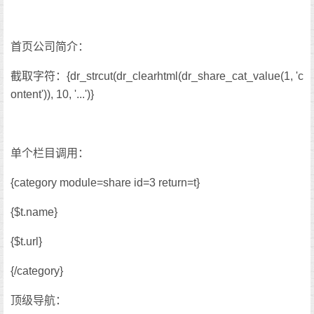
首页公司简介：
截取字符：{dr_strcut(dr_clearhtml(dr_share_cat_value(1, 'c
ontent')), 10, '...')}
单个栏目调用：
{category module=share id=3 return=t}
{$t.name}
{$t.url}
{/category}
顶级导航：