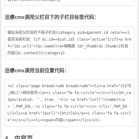
迅睿cms调用父栏目下的子栏目标签代码：
输出当前父栏目的下级子栏目{category pid=$parent.id return=c}
是否当前栏目：{if $c.id==$cat.id} class="active"{/if}<a hre
f="{$c.url}">{$c.name}</a>缩略图 {dr_thumb($c.thumb)}栏目
内容{$c.content}{/category}
迅睿cms调用当前位置代码：
<ul class="page-breadcrumb breadcrumb"><li><a href="{SITE
_URL}">网站首页</a><i class="fa fa-circle"></i></li>{dr_ca
tpos($catid, '', true, '<li> <a href="[url]">[name]</a
> '.PHP_EOL.'<i class="fa fa-circle"></i> </li>'.PHP_EO
L)}<li><a href="{$url}">{$title}</a><i class="fa fa-circl
e"></i></li><li><span>内容</span></li></ul>
4、内容页