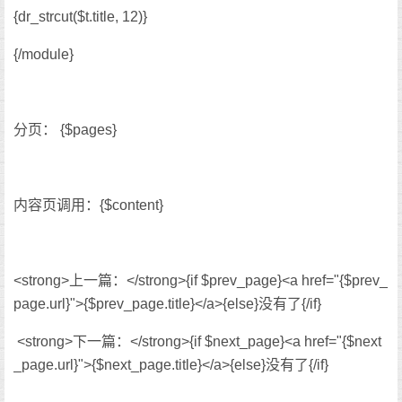
{dr_strcut($t.title, 12)}
{/module}
分页： {$pages}
内容页调用：{$content}
<strong>上一篇：</strong>{if $prev_page}<a href="{$prev_
page.url}">{$prev_page.title}</a>{else}没有了{/if}
<strong>下一篇：</strong>{if $next_page}<a href="{$next
_page.url}">{$next_page.title}</a>{else}没有了{/if}