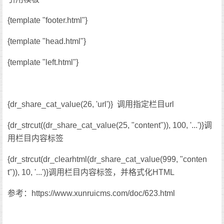
{template "footer.html"}
{template "head.html"}
{template "left.html"}
{dr_share_cat_value(26, 'url')} 调用指定栏目url
{dr_strcut((dr_share_cat_value(25, "content")), 100, '...')}调
用栏目内容标签
{dr_strcut(dr_clearhtml(dr_share_cat_value(999, "conten
t")), 10, '...')}调用栏目内容标签，并格式化HTML
参考：https://www.xunruicms.com/doc/623.html