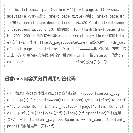
下一篇：{if $next_page}<a href="{$next_page.url}">{$next_p
age.title}</a>标题：{$next_page.title}地址：{$next_page.ur
l}描述：{$next_page.description}  截取20字 {dr_strcut($nex
t_page.description, 20)}缩略图： {dr_thumb($next_page.thum
b, 200, 200)} 判断有无缩略图：{if $next_page.thumb}有的{els
e}没有{/if}时间：{$next_page.updatetime} 自定义时间：{dr_dat
e($next_page._updatetime, 'Y-m-d')}=====其他字段调用方式：请
点击下方《 模块内容在循环中的字段调用方式 》，指定renturn值为：n
ext_page			{else}没有了{/if}
迅睿cms内容页分页调用标签代码：
<!--如果存在分页时循环输出分页数与标题-->{loop $content_pag
e $sn $t}{if $pageid==$sn}<span>{$sn}</span>{else}<a href
="{php echo $sn > 1 ? str_replace('[page]', $sn, $urlrul
e) : $url;}">{$sn}</a>{/if}{/loop}{if $pageid<2}当前是第一
页{/if}{if $content_page && $pageid == dr_count($content_
page)}当前是最后一页{/if}