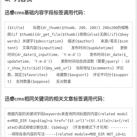
迅睿cms基础内容字段标签调用代码：
{$title}    标题{dr_thumb($thumb, 200, 200)} 200x200的缩略
图{if $thumb}{dr_get_file($thumb)}原图{else}无图{/if}{$key
words} 关键字{$description}  描述{$author}   来源/笔名{$con
tent}  文章内容{$inputtime}    发布时间{$updatetime}   更新
时间{dr_date($_inputtime, 'Y-m-d')}    发布时间{dr_date($_
updatetime, 'Y-m-d')}    更新时间动态阅读数（需要jquery）：{d
r_show_hits($id)}{$my_web_url}  当前地址{$comments} 评论
数，固定{$favorites}    收藏数{$avgsort}  评论平均分{$suppor
t}  支持数量{$oppose}   反对数量
迅睿cms相同关键词的相关文章标签调用代码：
根据内容的关键词字段keywords来查询同词标题的内容{related modul
e=MOD_DIR tag=$tag}<a href="{$t.url}">{$t.title}</a>{/rel
ated}调试排错诊断信息：{$debug} （开发者模式下才可用）--------
--排除自身内容的写法-----{related module=MOD_DIR NOT_id=$i