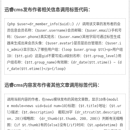
迅睿cms发布作者相关信息调用标签代码：
{php $user=dr_member_info($uid);} // 调用该文章的发布者的会
员信息会员名称：{$user.username}会员邮箱：{$user.email}手机号
码：{$user.phone}真实姓名：{$user.name}其他字段可通过标签生成
器来生成出来会员头像：{$user.avatar}是否是后台管理员：{$user.i
s_admin}显示加入了哪些用户组：{loop $user.group $tt}<p>用户组
ID：{$tt.gid} 这是gid不要写成id级别名称：{$tt.group_level}用
户组名称：{$tt.group_name}有效期：{dr_date($tt.stime)} ~ {d
r_date($tt.etime)}</p>{/loop}
迅睿cms内容发布作者其他文章调用标签代码：
调用当前内容的作者，在news模块发布的其他文章数，显示10条{modul
e module=news uid=$uid num=10}标题：{$t.title}地址：{$t.ur
l}描述：{$t.description}  截取20字 {dr_strcut($t.descripti
on, 20)}缩略图： {dr_thumb($t.thumb, 200, 200)} 判断有无缩略
图：{if $t.thumb}有的{else}没有{/if}时间：{$t.updatetime} 自