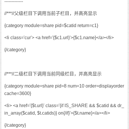
-------------
//***//父级栏目下调用当前子栏目，并高亮显示
{category module=share pid=$catid return=c1}
<li class='cur'> <a href='{$c1.url}'>{$c1.name}</a></li>
{/category}
//***//二级栏目下调用当前同级栏目，并高亮显示
{category module=share pid=8 num=10 order=displayorder
cache=3600}
<li> <a href='{$t.url}' class='{if IS_SHARE && $catid && dr_
in_array($catid, $t.catids)} on{/if}'>{$t.name}</a></li>
{/category}