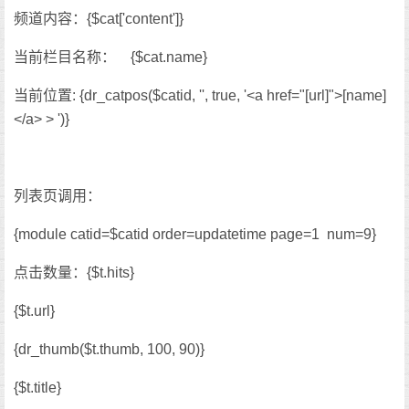
频道内容：{$cat['content']}
当前栏目名称： {$cat.name}
当前位置: {dr_catpos($catid, '', true, '<a href="[url]">[name]
</a> > ')}
列表页调用：
{module catid=$catid order=updatetime page=1 num=9}
点击数量：{$t.hits}
{$t.url}
{dr_thumb($t.thumb, 100, 90)}
{$t.title}