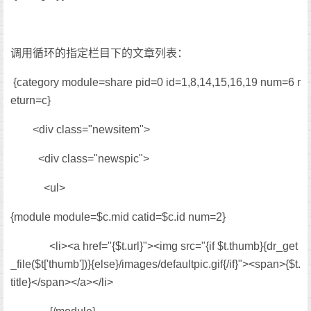
调用循环的指定栏目下的文章列表：
{category module=share pid=0 id=1,8,14,15,16,19 num=6 r
eturn=c}
<div class="newsitem">
<div class="newspic">
<ul>
{module module=$c.mid catid=$c.id num=2}
<li><a href="{$t.url}"><img src="{if $t.thumb}{dr_get
_file($t['thumb'])}{else}/images/defaultpic.gif{/if}"><span>{$t.
title}</span></a></li>