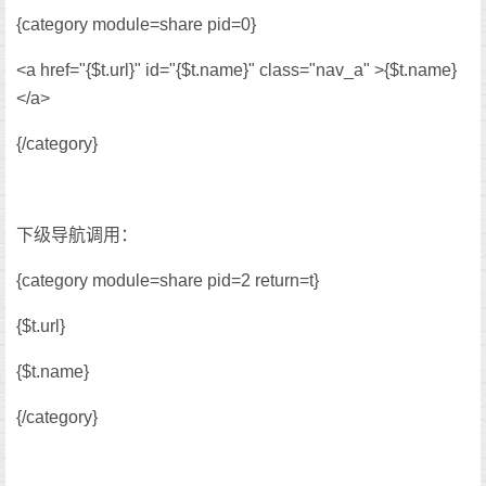
{category module=share pid=0}
<a href="{$t.url}" id="{$t.name}" class="nav_a" >{$t.name}
</a>
{/category}
下级导航调用：
{category module=share pid=2 return=t}
{$t.url}
{$t.name}
{/category}