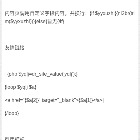
内容页调用自定义字段内容，并换行：{if $yyxuzhi}{nl2br(tri
m($yyxuzhi))}{else}暂无{/if}
友情链接
{php $yqlj=dr_site_value('yqlj');}
{loop $yqlj $a}
<a href="{$a[2]}" target="_blank">{$a[1]}</a>|
{/loop}
引用模板