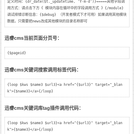
定义时间：{dr_date($t._updatetime, 'Y-m-d')}=====其他字段调
用方式：请点击下方《 模块内容在循环中的字段调用方式 》{/module}
调试排错诊断信息：{$debug} （开发者模式下才可用）如果调用其他模块
数据，只需要把news改成其他模块的目录名称即可
迅睿cms当前页面分页号：
{$pageid}
迅睿cms关键词搜索调用标签代码：
{loop $kws $name3 $url3}<a href="{$url3}" target="_blan
k">{$name3}</a>{/loop}
迅睿cms关键词库tag插件调用代码：
{loop $kws $name3 $url3}<a href="{$url3}" target="_blan
k">{$name3}</a>{/loop}