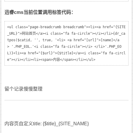
迅睿cms当前位置调用标签代码：
<ul class="page-breadcrumb breadcrumb"><li><a href="{SITE
_URL}">网站首页</a><i class="fa fa-circle"></i></li>{dr_ca
tpos($catid, '', true, '<li> <a href="[url]">[name]</a
> '.PHP_EOL.'<i class="fa fa-circle"></i> </li>'.PHP_EO
L)}<li><a href="{$url}">{$title}</a><i class="fa fa-circl
e"></i></li><li><span>内容</span></li></ul>
留个记录慢慢整理
内容页自定义title: {$title}_{SITE_NAME}