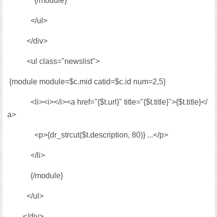
{/module}
</ul>
</div>
<ul class="newslist">
{module module=$c.mid catid=$c.id num=2,5}
<li><i></i><a href="{$t.url}" title="{$t.title}">{$t.title}</
a>
<p>{dr_strcut($t.description, 80)} ...</p>
</li>
{/module}
</ul>
</div>