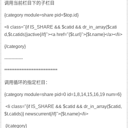
调用当前栏目下的子栏目
{category module=share pid=$top.id}
<li class="{if IS_SHARE && $catid && dr_in_array($cati
d,$t.catids)}active{/if}"><a href="{$t.url}">{$t.name}</a></li>
{/category}
-------------
*******************************
调用循环的指定栏目：
{category module=share pid=0 id=1,8,14,15,16,19 num=6}
<li class="{if IS_SHARE && $catid && dr_in_array($catid,
$t.catids)} newscurrent{/if}">{$t.name}</li>
{/category}