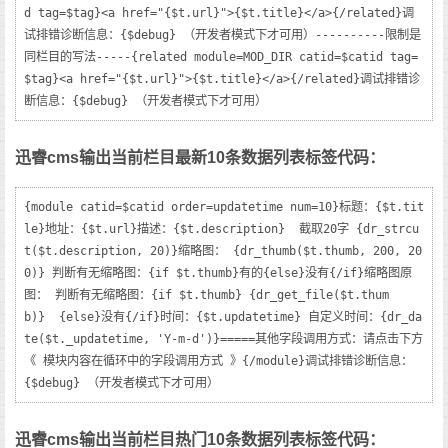
d tag=$tag}<a href="{$t.url}">{$t.title}</a>{/related}调
试排错诊断信息：{$debug} （开发者模式下才可用）----------限制是
同栏目的写法-----{related module=MOD_DIR catid=$catid tag=
$tag}<a href="{$t.url}">{$t.title}</a>{/related}调试排错诊
断信息：{$debug} （开发者模式下才可用）
迅睿cms输出当前栏目最新10条数据列表标签代码：
{module catid=$catid order=updatetime num=10}标题：{$t.tit
le}地址：{$t.url}描述：{$t.description}  截取20字 {dr_strcu
t($t.description, 20)}缩略图： {dr_thumb($t.thumb, 200, 20
0)} 判断有无缩略图：{if $t.thumb}有的{else}没有{/if}缩略图原
图： 判断有无缩略图：{if $t.thumb} {dr_get_file($t.thum
b)}  {else}没有{/if}时间：{$t.updatetime} 自定义时间：{dr_da
te($t._updatetime, 'Y-m-d')}=====其他字段调用方式：请点击下方
《 模块内容在循环中的字段调用方式 》{/module}调试排错诊断信息：
{$debug} （开发者模式下才可用）
迅睿cms输出当前栏目热门10条数据列表标签代码：