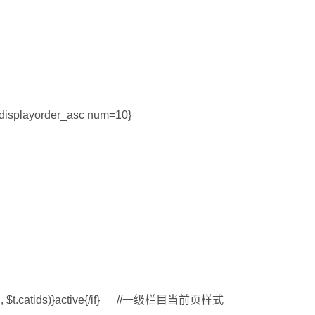
=displayorder_asc num=10}
atid, $t.catids)}active{/if} //一级栏目当前页样式