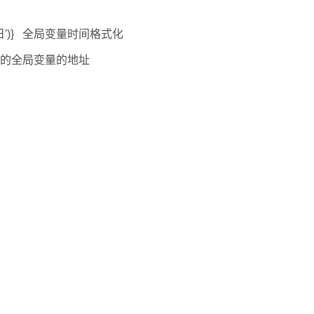
'Y年m月d日')} 全局变量时间格式化
)} 获取添加的全局变量的地址