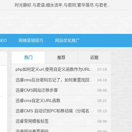
时光静好,与君语;细水流年,与君同;繁华落尽,与君老...
SEO
网络营销技巧
网站优化推广
热门
推荐
近期
php如何定义url,使用自定义函数作为URL规则
07-18
迅睿cms后台密码忘记了，如何重置找回密码？
04-18
迅睿CMS网站迁移步骤
08-06
迅睿cms自定义URL函数
05-21
迅睿CMS 自动识别PC和移动端（分域名）代码
05-15
迅睿常用模板标签
08-06
迅睿网站重置密码
08-06