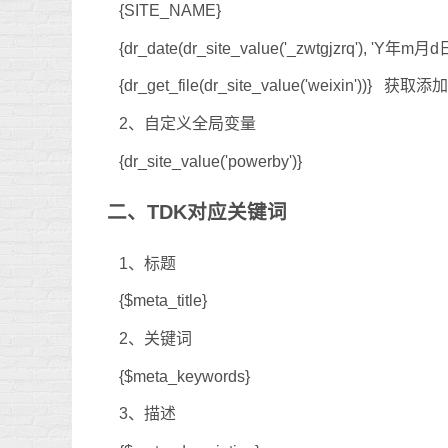
{SITE_NAME}
{dr_date(dr_site_value('_zwtgjzrq'), 
{dr_get_file(dr_site_value('weixin')
2、自定义全局变量
{dr_site_value('powerby')}
二、TDK对应关键词
1、标题
{$meta_title}
2、关键词
{$meta_keywords}
3、描述