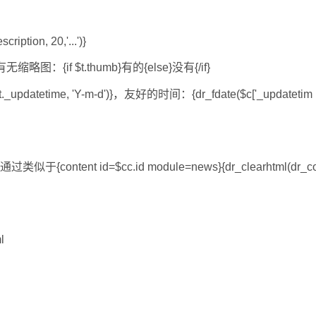
iption, 20,'...')}
断有无缩略图：{if $t.thumb}有的{else}没有{/if}
updatetime, 'Y-m-d')}，友好的时间：{dr_fdate($c['_updatetim
ontent id=$cc.id module=news}{dr_clearhtml(dr_c
l