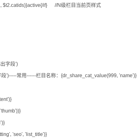
atid, $t2.catids)}active{/if} //N级栏目当前页样式
输出字段')
-----常用------栏目名称：{dr_share_cat_value(999, 'name')}
nt')}
thumb'))}
)}
'seo', 'list_title')}