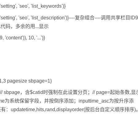
g', 'seo', 'list_keywords')}
ting', 'seo', 'list_description')}----复杂组合----调用共享栏目ID
代码，多余的用...显示
content')), 10, '...')}
1,3 pagesize sbpage=1}
生效。// sbpage，含$catid时强制在此设置分页；// page=起始条数,显
ttime为系统保留字段，并按倒序添加；inputtime_asc为按升序添
pdatetime,hits,rand,displayorder(按后台自定义顺序排序)