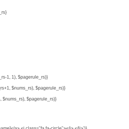
rs}
-1, 1), $pagerule_rs)}
+1, $nums_rs), $pagerule_rs)}
 $nums_rs), $pagerule_rs)}
[name]</a> <i class="fa fa-circle"></i> </li>')}