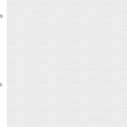
99
示
。