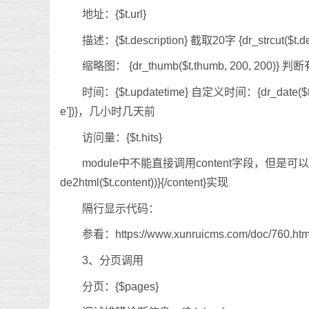
地址：{$t.url}
描述：{$t.description} 截取20字 {dr_strcut($t.descr
缩略图： {dr_thumb($t.thumb, 200, 200)} 判
时间：{$t.updatetime} 自定义时间：{dr_date($t._
e'])}，几小时几天前
访问量：{$t.hits}
module中不能直接调用content字段，但是可以通过类似于{c
de2html($t.content))}{/content}实现
隔行显示代码：
参看：https://www.xunruicms.com/doc/760.htm
3、分页调用
分页：{$pages}