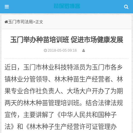
玉门市司法局
>正文
玉门举办种苗培训班 促进市场健康发展
2018-05-05 09:16
近日，
林业科技特派员
各
玉门市
为玉门市
乡
分管
、林
镇林业
领导、林木种苗生产经营者
果专业合作社负责人、大场大户
为期
开办了
两天的林木
。结合法律法规
种苗管理培训班
宣传，主要讲解了
《中华人民共和国种子
和
法》
《林木种子生产经营许可证管理办